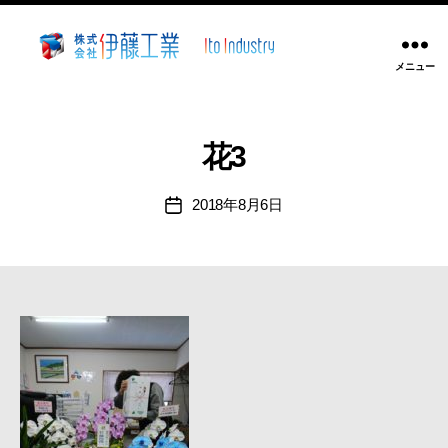
メニュー
株
式
会
社
花3
伊
藤
2018年8月6日
投
工
稿
業
日
~
静
岡
県
沼
津
市
溶