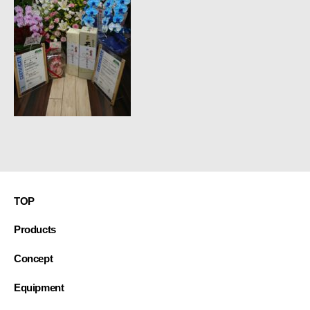
接・
製
缶・
板
金・
３
D
機
械
加
工
~
TOP
Products
Concept
Equipment