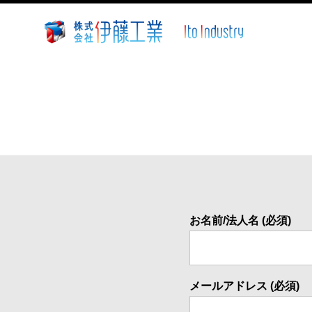
株
式
会
社
伊
藤
工
業
~
静
お名前/法人名 (必須)
岡
県
沼
津
メールアドレス (必須)
市
溶