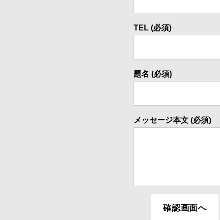
接・
製
TEL (必須)
缶・
板
金・
３
題名 (必須)
D
機
械
加
メッセージ本文 (必須)
工
~