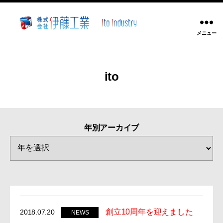
メニュー
株
式
会
社
ito
伊
藤
工
業
アーカイブ
~
静
岡
県
沼
津
市
創立10周年を迎えました
2018.07.20
NEWS
溶