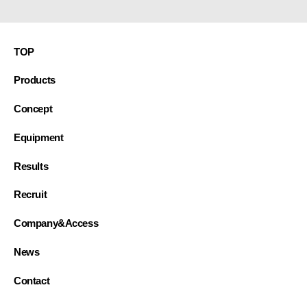
ペ
ー
TOP
ジ
Products
送
り
Concept
Equipment
Results
Recruit
Company&Access
News
Contact