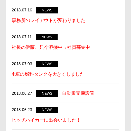
接・
2018.07.16
製
NEWS
缶・
事務所のレイアウトが変わりました
板
金・
2018.07.11
NEWS
３
D
社長の伊藤、只今溶接中→社員募集中
機
械
2018.07.03
NEWS
加
工
4t車の燃料タンクを大きくしました
~
自動販売機設置
2018.06.27
NEWS
2018.06.23
NEWS
ヒッチハイカーに出会いました！！