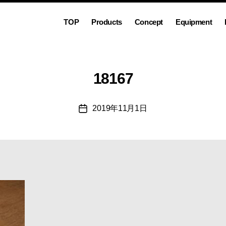
TOP
Products
Concept
Equipment
18167
2019年11月1日
投
稿
日