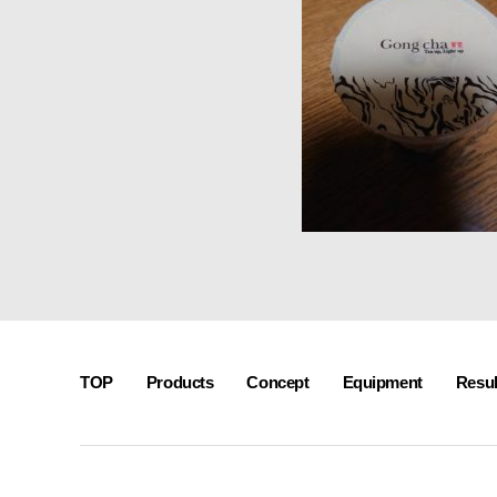
接・
製
缶・
板
金・
３
D
機
械
加
工
~
TOP
Products
Concept
Equipment
Resul