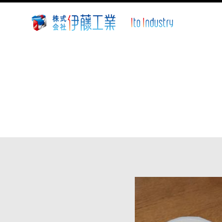
株
式
会
社
伊
藤
工
業
~
静
岡
県
沼
津
市
溶