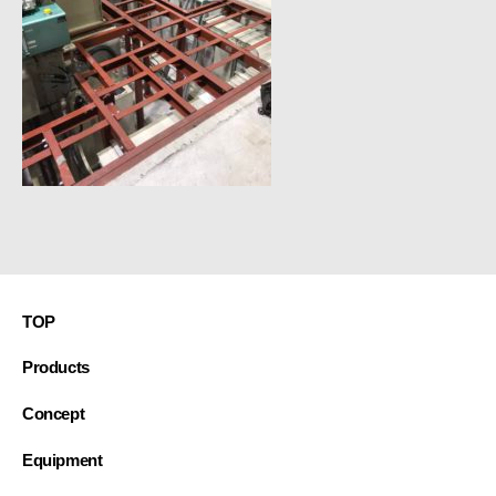
接・
製
缶・
板
金・
３
D
機
械
加
工
~
TOP
Products
Concept
Equipment