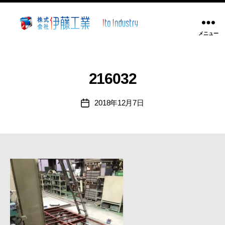
メニュー
株
式
会
社
216032
伊
藤
2018年12月7日
投
工
稿
業
日
~
静
岡
県
沼
津
市
溶