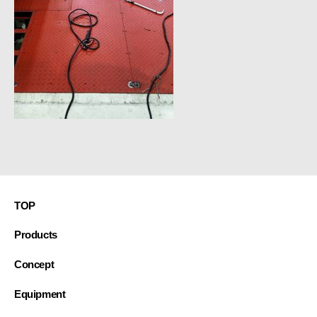
接・
製
缶・
板
金・
３
D
機
械
加
工
~
TOP
Products
Concept
Equipment