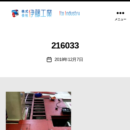
メニュー
株
式
会
社
216033
伊
藤
2018年12月7日
投
工
稿
業
日
~
静
岡
県
沼
津
市
溶