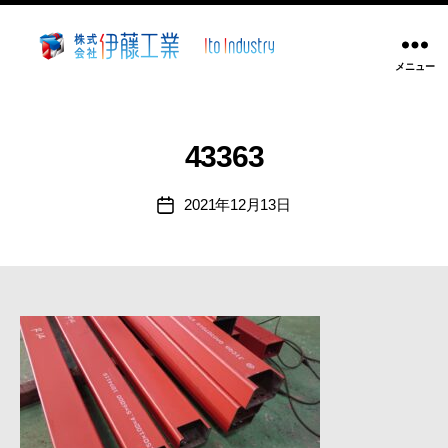
メニュー
株
式
会
社
43363
伊
藤
2021年12月13日
投
工
稿
業
日
~
静
岡
県
沼
津
市
溶