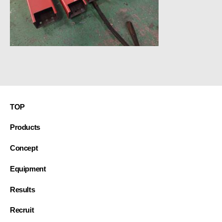
接・
製
缶・
板
金・
３
D
機
械
TOP
加
工
Products
~
Concept
Equipment
Results
Recruit