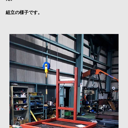
接・
製
組立の様子です。
缶・
板
金・
３
D
機
械
加
工
~