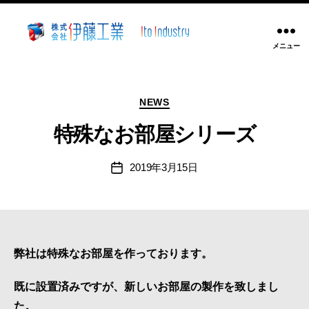
メニュー
株
式
会
カ
社
NEWS
テ
伊
ゴ
特殊なお部屋シリーズ
藤
リ
工
ー
2019年3月15日
業
投
稿
~
日
静
岡
県
沼
弊社は特殊なお部屋を作っております。
津
市
既に設置済みですが、新しいお部屋の製作を致しまし
溶
た。