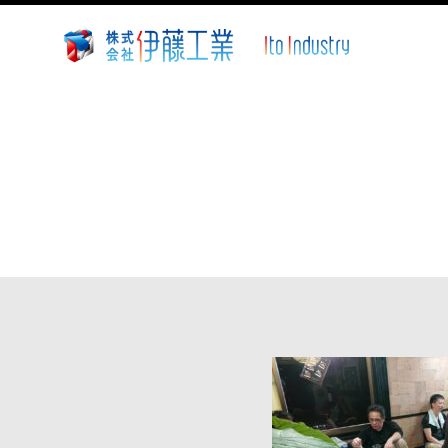
株
式
会
社
伊
藤
工
業
~
静
岡
県
沼
津
市
溶