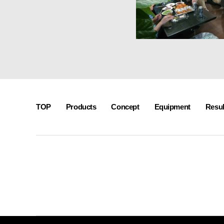
接・
製
缶・
板
金・
３
D
機
械
TOP
Products
Concept
Equipment
Resul
加
工
~