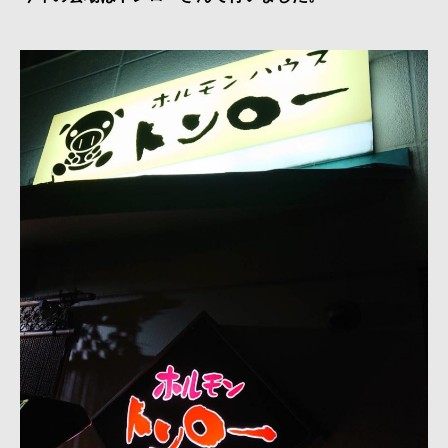
接・
製
缶・
板
金・
３
D
機
械
加
工
~