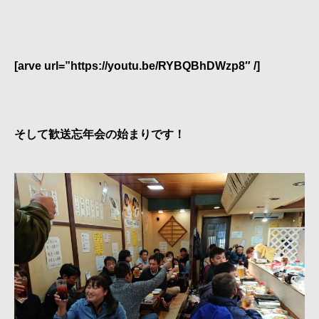
[arve url=”https://youtu.be/RYBQBhDWzp8″ /]
そして歓送忘年会の始まりです！