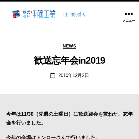
メニュー
株
式
会
カ
社
NEWS
テ
伊
ゴ
歓送忘年会in2019
藤
リ
工
ー
2019年12月2日
業
投
稿
~
日
静
岡
県
沼
今年は11/30（先週の土曜日）に歓送迎会を兼ねた、忘年
津
会を行いました。
市
溶
今年の会場はトンローさんで行いました。