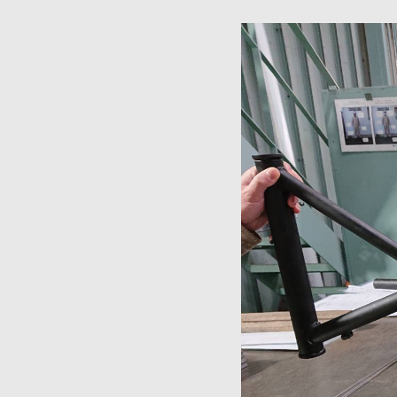
接・
製
缶・
板
金・
３
D
機
械
加
工
~