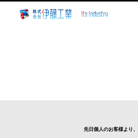
株
式
会
社
伊
藤
工
業
~
静
岡
県
沼
津
市
先日個人のお客様より、
溶