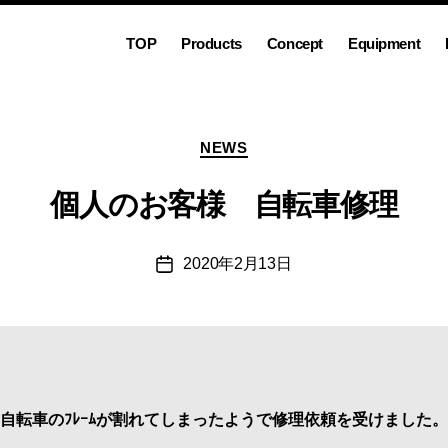
TOP
Products
Concept
Equipment
カ
NEWS
テ
ゴ
個人のお客様 自転車修理
リ
ー
2020年2月13日
投
稿
日
自転車のﾌﾚｰﾑが割れてしまったようで修理依頼を受けました。