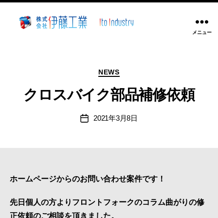
メニュー
株
式
会
カ
社
NEWS
テ
伊
ゴ
クロスバイク部品補修依頼
藤
リ
工
ー
2021年3月8日
業
投
稿
~
日
静
岡
県
沼
ホームページからのお問い合わせ案件です！
津
市
先日個人の方よりフロントフォークのコラム曲がりの修
溶
正依頼のご相談を頂きました。