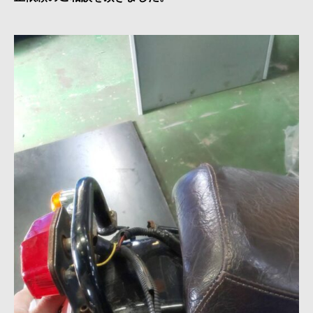
接・
製
缶・
板
金・
３
D
機
械
加
工
~