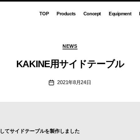
TOP
Products
Concept
Equipment
カ
NEWS
テ
ゴ
KAKINE用サイドテーブル
リ
ー
2021年8月24日
投
稿
日
ンとしてサイドテーブルを製作しました