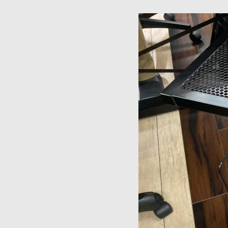
接・
製
缶・
板
金・
３
D
機
械
加
工
~