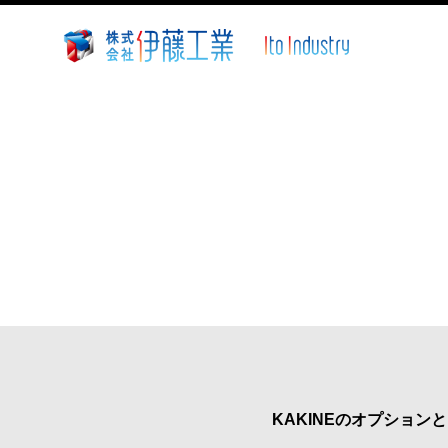
株
式
会
社
伊
藤
工
業
~
静
岡
県
沼
津
市
KAKINEのオプショ
溶