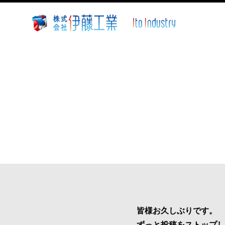
株
式
会
社
伊
藤
工
業
~
静
岡
県
沼
津
市
皆様お久しぶりです。
溶
ずっと投稿をストップし