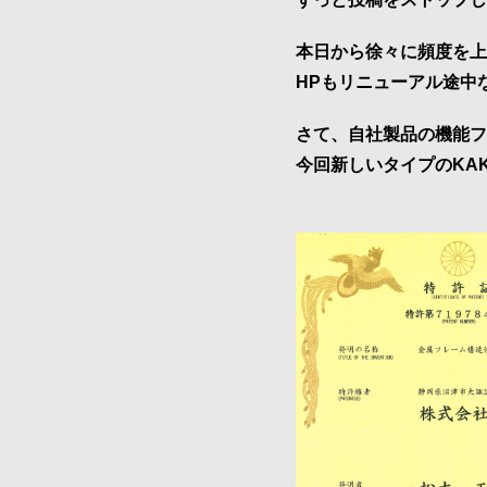
接・
製
本日から徐々に頻度を上
缶・
HPもリニューアル途中
板
金・
さて、自社製品の機能フレ
３
今回新しいタイプのKA
D
機
械
加
工
~