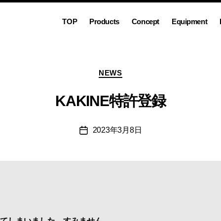
TOP
Products
Concept
Equipment
カ
NEWS
テ
ゴ
KAKINE特許登録
リ
ー
2023年3月8日
投
稿
日
てしまいました…すみません…