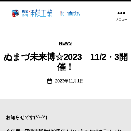
メニュー
株
式
会
カ
社
NEWS
テ
伊
ゴ
ぬまづ未来博☆2023 11/2・3開
藤
リ
工
催！
ー
業
~
2023年11月1日
投
静
稿
岡
日
県
沼
津
お知らせです(*^-^*)
市
溶