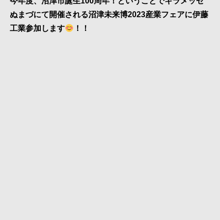
今年度、沼津市誕生100周年！ということでキラメッセ
接・
ぬまづにて開催される沼津未来博2023産業フェアに伊藤
製
工業参加します
！！
缶・
板
金・
３
D
機
械
加
工
~