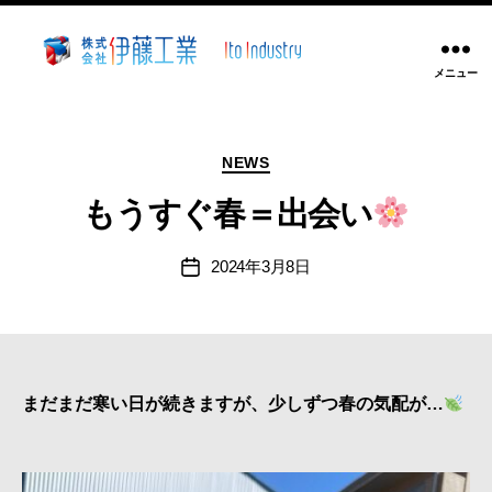
メニュー
株
式
会
カ
社
NEWS
テ
伊
ゴ
もうすぐ春＝出会い
藤
リ
工
ー
2024年3月8日
業
投
稿
~
日
静
岡
県
沼
まだまだ寒い日が続きますが、少しずつ春の気配が…
津
市
溶