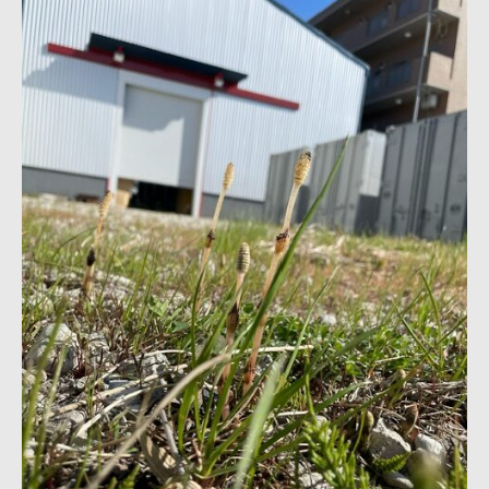
接・
製
缶・
板
金・
３
D
機
械
加
工
~